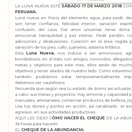
LA LUNA NUEVA ESTE
SÁBADO 17 DE MARZO 2018
CO
PERUANA.
Luna nueva en Piscis del elemento agua, para pedir, decr
son tener confianza, felicidad interior, sanación espiri
confusión, del caos. Dar amor universal, tener dicha y
emocional, tranquilidad y paz interior. Pedir perdón, c
adicciones y desilusiones. Curación en el área regida 
sanación de los pies, callo, juanetes, sistema linfático.
Esta
Luna Nueva,
nos induce a ser armoniosos, agra
bondadosos, en el trato con amigos, conocidos, allegados y 
metas y objetivos para este mes, ellos serán de much
objetivos y tener aliados de nuestro lado. Como estaremos
también podríamos estar temperamentalmente impac
debemos ser cautelosos.
Recuerda que según sea tu estado de ánimo así actuarás. P
a cabo sus metas y proyectos. Hay armonía y capacidad para
manuales, artesanales, comerciar productos de belleza, jo
Usa tus dones y ponlos en acción, así canalizarás el e
agresivo, en sus actividades productivas.
AQUÍ LES DEJO C
ÓMO HACER EL CHEQUE
DE LA ABUND
36 horas para hacerlo.
EL
CHEQUE DE LA ABUNDANCIA: