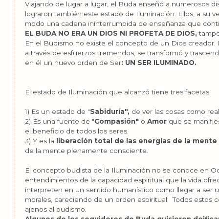
Viajando de lugar a lugar, el Buda enseñó a numerosos di
lograron también este estado de Iluminación. Ellos, a su v
modo una cadena ininterrumpida de enseñanza que contin
EL BUDA NO ERA UN DIOS NI PROFETA DE DIOS,
tampoc
En el Budismo no existe el concepto de un Dios creador.
a través de esfuerzos tremendos, se transformó y trascen
en él un nuevo orden de Ser
: UN SER ILUMINADO.
El estado de Iluminación que alcanzó tiene tres facetas.
1) Es un estado de "
Sabiduría",
de ver las cosas como rea
2) Es una fuente de "
Compasión"
o
Amor
que se manifie
el beneficio de todos los seres.
3) Y es la
liberación total de las energías de la mente
de la mente plenamente consciente.
El concepto budista de la Iluminación no se conoce en 
entendimientos de la capacidad espiritual que la vida ofre
interpreten en un sentido humanístico como llegar a ser 
morales, careciendo de un orden espiritual. Todos esto
ajenos al budismo.