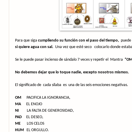
Para que siga
cumpliendo su función con el paso del tiempo,
puede 
si quiere agua con sal.
Una vez que esté seco
colocarlo donde estab
Se le puede pasar incienso de sándalo 7 veces y repetir el
Mantra
“OM
No debemos dejar que lo toque nadie, excepto nosotros mismos.
El significado de
cada sílaba
es
una de las seis emociones negativas.
OM
PACIFICA LA IGNORANCIA,
MA
EL ENOJO
NI
LA FALTA DE GENEROSIDAD,
PAD
EL DESEO,
ME
LOS CELOS
HUM
EL ORGULLO.