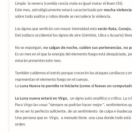
Limpie
la nevera (comida rancia mala es igual matar el Buen Chí).
Este mes, astrológicamente estará caracterizado por
mucha violencia,
sobre todo asaltos y robos donde se recrudece la violencia.
Los signos que sentirán con mayor intensidad esto
serán Rata, Conejo,
Del zodiaco occidental los signos de aire (Géminis, Libra y Acuario) ti
No se expongan,
no salgan de noche, cuiden sus pertenencias, no p
Es un mes en el que la energía del elemento fuego está desquiciada, por
estarán presentes este mes.
También cuidemos el estrés porque crecerán los ataques cardiacos y e
representan el elemento fuego en el cuerpo.
La
Luna Nueva te permite re-iniciarte (como si fueses un computado
L
a Luna nueva estará en Virgo,
un signo auto analítico y crítico. La 
Para Virgo las cosas “siempre se podrían hacer mejor”, sentimientos 
de no ser lo perfecto suficiente, de un sentimiento
de culpa e inadecua
Una persona que es
Virgo,
a menudo tiene
una casa donde todo está
orden.