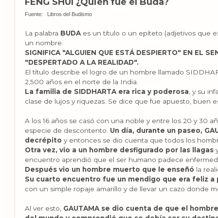
FENG SHUI ¿Quién fue el Buda?
Fuente:
Libros del Budismo
La palabra
BUDA
es un título o un epíteto (adjetivos que 
un nombre.
SIGNIFICA "ALGUIEN QUE ESTÁ DESPIERTO" EN EL S
"DESPERTADO A LA REALIDAD".
El título describe el logro de un hombre llamado SIDDH
2,500 años en el norte de la India.
La familia de SIDDHARTA era rica y poderosa
, y su in
clase de lujos y riquezas. Se dice que fue apuesto, buen es
A los 16 años se casó con una noble y entre los 20 y 30 a
especie de descontento.
Un día, durante un paseo, G
decrépito
y entonces se dio cuenta que todos los homb
Otra vez, vio a un hombre desfigurado por las llagas
y
encuentro aprendió que el ser humano padece enfermed
Después vio un hombre muerto que le enseñó
la real
Su cuarto encuentro fue un mendigo que era feliz a 
con un simple ropaje amarillo y de llevar un cazo donde 
Al ver esto,
GAUTAMA se dio cuenta de que el hombre 