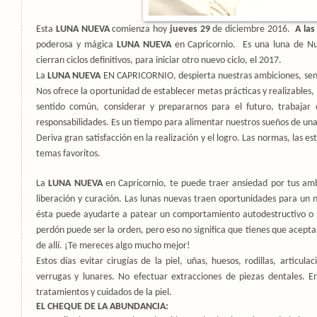
Esta
LUNA NUEVA
comienza hoy
jueves 29
de diciembre 2016.
A la
poderosa y mágica
LUNA NUEVA
en Capricornio.
Es una luna de Nu
cierran ciclos definitivos, para iniciar otro nuevo ciclo, el 2017.
La
LUNA NUEVA
EN CAPRICORNIO, despierta nuestras ambiciones, senti
Nos ofrece la oportunidad de establecer metas prácticas y realizables, 
sentido común, considerar y prepararnos para el futuro, trabajar 
responsabilidades. Es un tiempo para alimentar nuestros sueños de una
Deriva gran satisfacción en la realización y el logro. Las normas, las es
temas favoritos.
La
LUNA NUEVA
en Capricornio, te puede traer ansiedad por tus ambi
liberación y curación. Las lunas nuevas traen oportunidades para un
ésta puede ayudarte a patear un comportamiento autodestructivo o s
perdón puede ser la orden, pero eso no significa que tienes que acepta
de allí. ¡Te mereces algo mucho mejor!
Estos días evitar cirugías de la piel, uñas, huesos, rodillas, articul
verrugas y lunares. No efectuar extracciones de piezas dentales.
E
tratamientos y cuidados de la piel.
EL CHEQUE DE LA ABUNDANCIA: