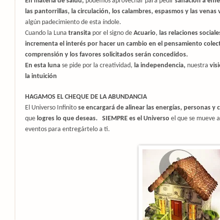
En materia de salud,
podemos aprovechar para pedir
sanación a enf
las pantorrillas, la circulación, los calambres, espasmos y las venas 
algún padecimiento de esta índole.
Cuando la Luna
transita
por el signo de
Acuario
,
las relaciones social
incrementa el interés por hacer un cambio en el pensamiento colect
comprensión y los favores solicitados serán concedidos.
En esta luna
se pide por la creatividad,
la independencia,
nuestra
vis
la intuición
HAGAMOS EL CHEQUE DE LA ABUNDANCIA
El Universo Infinito
se encargará de alinear las energías, personas y 
que
logres lo que deseas.
SIEMPRE es el Universo
el que se mueve a 
eventos para entregártelo a ti.