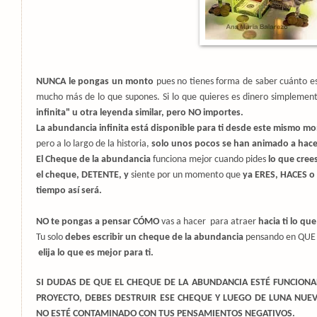
NUNCA le pongas un monto
pues no tienes forma de saber cuánto est
mucho más de lo que supones. Si lo que quieres es dinero simpleme
infinita" u otra leyenda similar, pero NO importes.
La abundancia infinita está disponible para ti desde este mismo m
pero a lo largo de la historia,
solo unos pocos se han animado a hace
El Cheque de la abundancia
funciona mejor cuando pides
lo que cree
el
cheque, DETENTE, y
siente por un momento que
ya ERES, HACES o 
tiempo así será.
NO te pongas a pensar CÓMO
vas a hacer
para atraer
hacia ti lo qu
Tu solo
debes escribir un cheque de la abundancia
pensando
en QUE 
elija lo que es mejor para ti.
SI DUDAS DE QUE EL CHEQUE DE LA ABUNDANCIA ESTÉ FUNCION
PROYECTO, DEBES DESTRUIR ESE CHEQUE Y LUEGO DE LUNA NU
NO ESTÉ CONTAMINADO CON TUS PENSAMIENTOS NEGATIVOS.