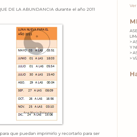
Ver
HEQUE DE LA ABUNDANCIA durante el año 2011
M
AS
LIM
> A
Y N
> A
> V
Ha
ara que puedan imprimirlo y recortarlo para ser