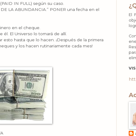
AID IN FULL) según su caso.
¿
 LEY DE LA ABUNDANCIA.” PONER una fecha en el
El 
obj
log
inero en el cheque.
él. El Universo lo tomará de allí.
Con
r esto hasta que lo hacen. ¡Después de la primera
ene
heques y los hacen rutinariamente cada mes!
Res
par
eli
VIS
htt
Ac
VA