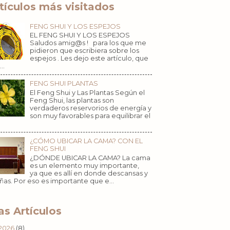
tículos más visitados
FENG SHUI Y LOS ESPEJOS
EL FENG SHUI Y LOS ESPEJOS
Saludos amig@s ! para los que me
pidieron que escribiera sobre los
espejos . Les dejo este artículo, que
..
FENG SHUI PLANTAS
El Feng Shui y Las Plantas Según el
Feng Shui, las plantas son
verdaderos reservorios de energía y
son muy favorables para equilibrar el
¿CÓMO UBICAR LA CAMA? CON EL
FENG SHUI
¿DÓNDE UBICAR LA CAMA? La cama
es un elemento muy importante,
ya que es allí en donde descansas y
ñas. Por eso es importante que e...
s Artículos
2026
(8)