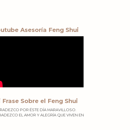
utube Asesoría Feng Shui
 Frase Sobre el Feng Shui
RADEZCO POR ÉSTE DÍA MARAVILLOSO.
ADEZCO EL AMOR Y ALEGRÍA QUE VIVEN EN