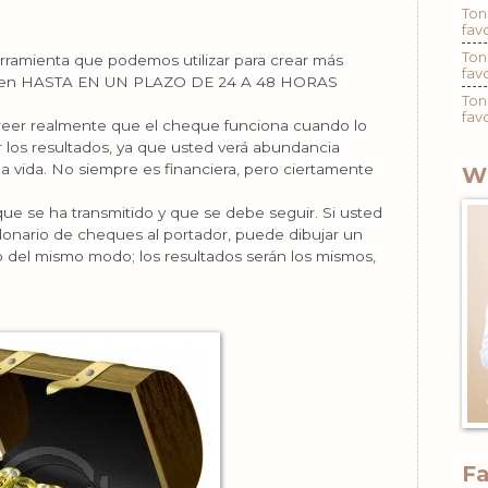
Ton
fav
Ton
ramienta que podemos utilizar para crear más
fav
criben HASTA EN UN PLAZO DE 24 A 48 HORAS
Ton
fav
reer realmente que el cheque funciona cuando lo
 los resultados, ya que usted verá abundancia
la vida. No siempre es financiera, pero ciertamente
W
que se ha transmitido y que se debe seguir. Si usted
lonario de cheques al portador, puede dibujar un
o del mismo modo; los resultados serán los mismos,
F