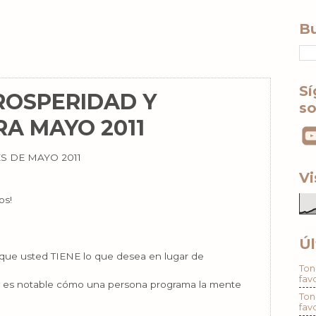
Bu
Sí
ROSPERIDAD Y
so
A MAYO 2011
S DE MAYO 2011
Vi
os!
Úl
que usted TIENE lo que desea en lugar de
Ton
fav
 y es notable cómo una persona programa la mente
Ton
fav