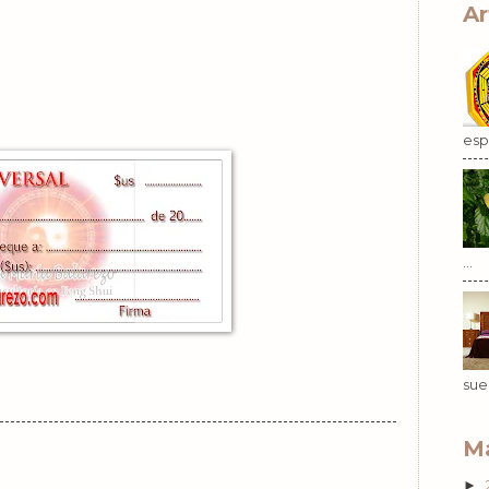
Ar
esp.
...
sue
Ma
►