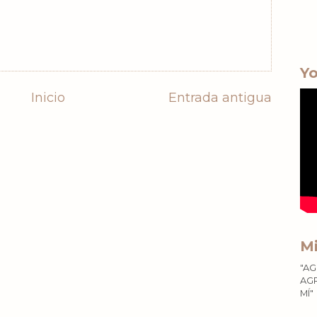
Yo
Inicio
Entrada antigua
Mi
"AG
AGR
MÍ"