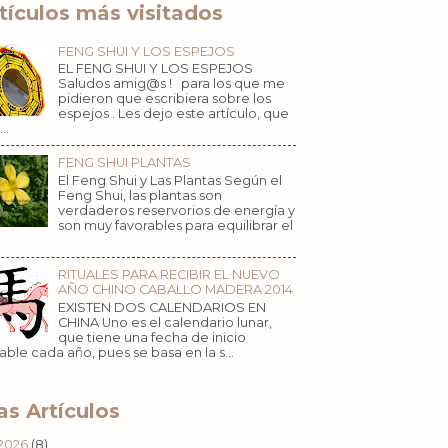
tículos más visitados
FENG SHUI Y LOS ESPEJOS
EL FENG SHUI Y LOS ESPEJOS
Saludos amig@s ! para los que me
pidieron que escribiera sobre los
espejos . Les dejo este artículo, que
..
FENG SHUI PLANTAS
El Feng Shui y Las Plantas Según el
Feng Shui, las plantas son
verdaderos reservorios de energía y
son muy favorables para equilibrar el
RITUALES PARA RECIBIR EL NUEVO
AÑO CHINO CABALLO MADERA 2014
EXISTEN DOS CALENDARIOS EN
CHINA Uno es el calendario lunar,
que tiene una fecha de inicio
iable cada año, pues se basa en la s...
s Artículos
2026
(8)