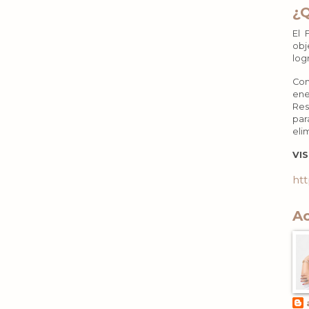
¿
El 
obj
log
Con
ene
Res
par
eli
VIS
htt
Ac