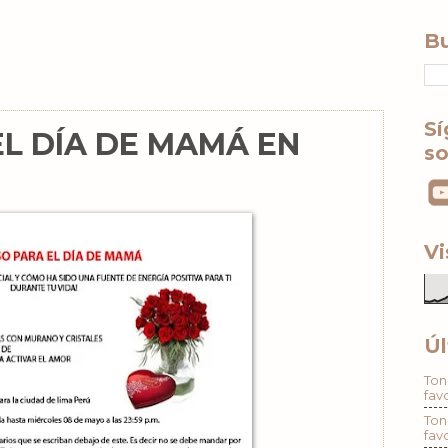
Bu
Sí
L DÍA DE MAMÁ EN
so
Vi
Úl
Ton
fav
Ton
fav