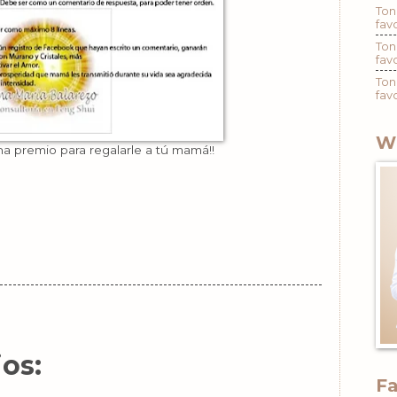
Ton
fav
Ton
fav
Ton
fav
W
a premio para regalarle a tú mamá!!
os:
F