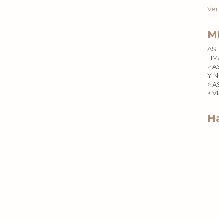
Ver
M
AS
LIM
> A
Y N
> A
> V
Ha