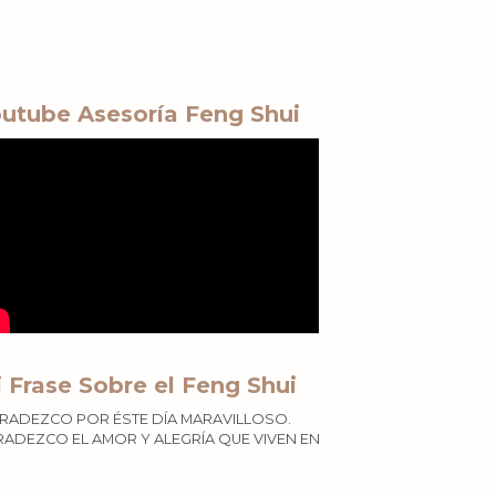
utube Asesoría Feng Shui
 Frase Sobre el Feng Shui
RADEZCO POR ÉSTE DÍA MARAVILLOSO.
ADEZCO EL AMOR Y ALEGRÍA QUE VIVEN EN