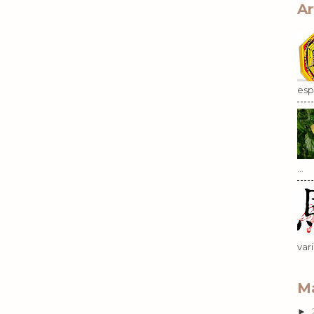
Ar
esp.
...
var
Ma
►