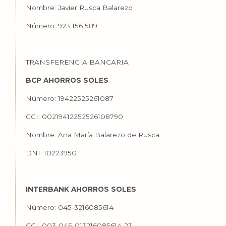
Nombre: Javier Rusca Balarezo
Número: 923 156 589
TRANSFERENCIA BANCARIA
BCP AHORROS SOLES
Número: 19422525261087
CCI: 00219412252526108790
Nombre: Ana María Balarezo de Rusca
DNI: 10223950
INTERBANK AHORROS SOLES
Número: 045-3216085614
CCI: 003-045-013216085614-23