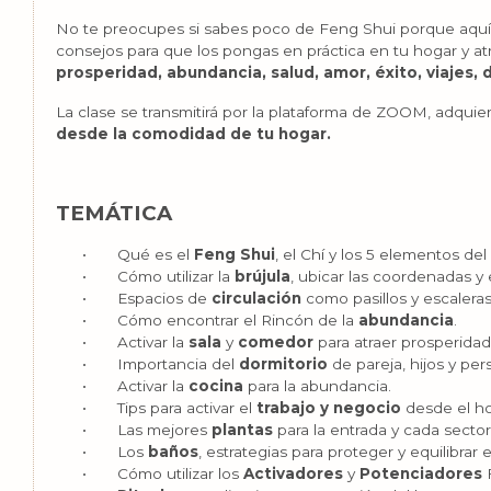
No te preocupes si sabes poco de Feng Shui porque aquí t
consejos para que los pongas en práctica en tu hogar y at
prosperidad, abundancia, salud, amor, éxito, viajes,
La clase se transmitirá por la plataforma de ZOOM, adquie
desde la comodidad de tu hogar.
TEMÁTICA
• Qué es el
Feng Shui
, el Chí y los 5 elementos de
• Cómo utilizar la
brújula
, ubicar las coordenadas 
• Espacios de
circulación
como pasillos y escalera
• Cómo encontrar el Rincón de la
abundancia
.
• Activar la
sala
y
comedor
para atraer prosperida
• Importancia del
dormitorio
de pareja, hijos y per
• Activar la
cocina
para la abundancia.
• Tips para activar el
trabajo y negocio
desde el h
• Las mejores
plantas
para la entrada y cada secto
• Los
baños
, estrategias para proteger y equilibrar
• Cómo utilizar los
Activadores
y
Potenciadores