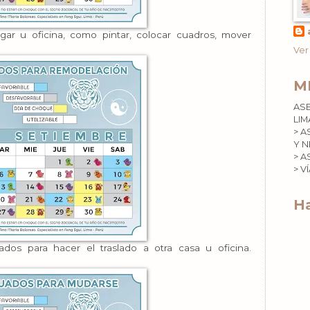
r u oficina, como pintar, colocar cuadros, mover
Ver
M
AS
LIM
> A
Y N
> A
> V
Ha
os para hacer el traslado a otra casa u oficina.