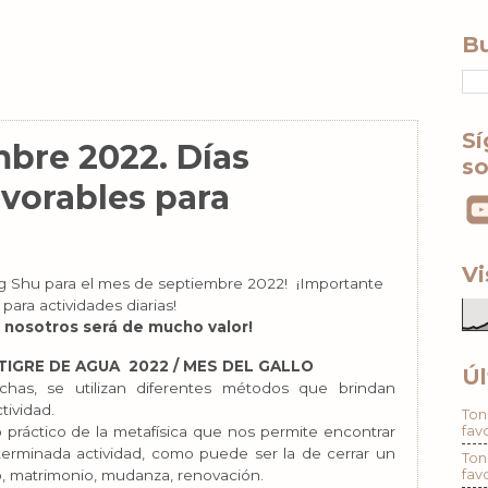
Bu
Sí
bre 2022. Días
so
avorables para
Vi
g Shu para el mes de septiembre 2022!
¡Importante
 para actividades diarias!
 nosotros será de mucho valor!
TIGRE DE AGUA 2022 / MES DEL GALLO
Úl
has, se utilizan diferentes métodos que brindan
tividad.
Ton
fav
práctico de la metafísica que nos permite encontrar
erminada actividad, como puede ser la de cerrar un
Ton
fav
o, matrimonio, mudanza, renovación.