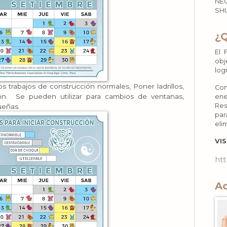
NEG
SHU
¿
El 
obj
log
s trabajos de construcción normales, Poner ladrillos,
Con
ón. Se pueden utilizar para cambios de ventanas,
ene
Res
ueñas.
par
eli
VIS
htt
Ac