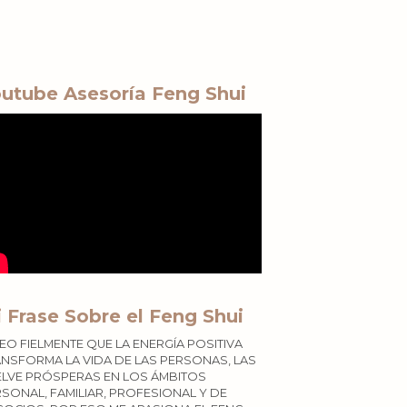
utube Asesoría Feng Shui
 Frase Sobre el Feng Shui
EO FIELMENTE QUE LA ENERGÍA POSITIVA
NSFORMA LA VIDA DE LAS PERSONAS, LAS
ELVE PRÓSPERAS EN LOS ÁMBITOS
SONAL, FAMILIAR, PROFESIONAL Y DE