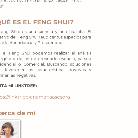
OCIOS. POR ESO ME APASIONA EL FENG
I"
QUÉ ES EL FENG SHUI?
Feng Shui es una ciencia y una filosofía. El
etivo del Feng Shui reubicar tus espacios para
rar la Abundancia y Prosperidad.
 el Feng Shui podemos realizar el análisis
rgético de un determinado espacio, ya sea
idencial o Comercial. Buscando soluciones
a favorecer las características positivas y
minar las negativas.
ITA MI LINKTREE:
ps://linktr.ee/anamariaasesora
erca de mí