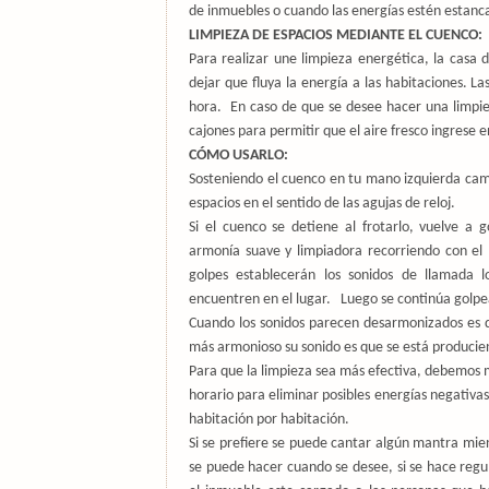
de inmuebles o cuando las energías estén estancad
LIMPIEZA DE ESPACIOS MEDIANTE EL CUENCO:
Para realizar une limpieza energética, la casa d
dejar que fluya la energía a las habitaciones.
hora.
En caso de que se desee hacer una limpie
cajones para permitir que el aire fresco ingrese e
CÓMO USARLO:
Sosteniendo el cuenco en tu mano izquierda cami
espacios en el sentido de las agujas de reloj.
Si el cuenco se detiene al frotarlo, vuelve a
armonía suave y limpiadora recorriendo con el
golpes establecerán los sonidos de llamada l
encuentren en el lugar.
Luego se continúa golpea
Cuando los sonidos parecen desarmonizados es que
más armonioso su sonido es que se está produciend
Para que la limpieza sea más efectiva, debemos 
horario para eliminar posibles energías negativa
habitación por habitación.
Si se prefiere se puede cantar algún mantra mie
se puede hacer cuando se desee, si se hace reg