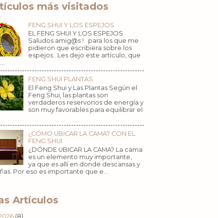
tículos más visitados
FENG SHUI Y LOS ESPEJOS
EL FENG SHUI Y LOS ESPEJOS
Saludos amig@s ! para los que me
pidieron que escribiera sobre los
espejos . Les dejo este artículo, que
..
FENG SHUI PLANTAS
El Feng Shui y Las Plantas Según el
Feng Shui, las plantas son
verdaderos reservorios de energía y
son muy favorables para equilibrar el
¿CÓMO UBICAR LA CAMA? CON EL
FENG SHUI
¿DÓNDE UBICAR LA CAMA? La cama
es un elemento muy importante,
ya que es allí en donde descansas y
ñas. Por eso es importante que e...
s Artículos
2026
(8)