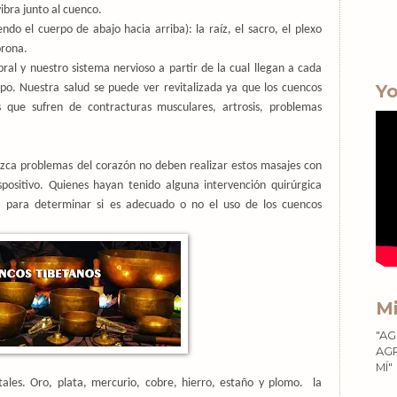
ibra junto al cuenco.
do el cuerpo de abajo hacia arriba): la raíz, el sacro, el plexo
orona.
ral y nuestro sistema nervioso a partir de la cual llegan a cada
Yo
o. Nuestra salud se puede ver revitalizada ya que los cuencos
s que sufren de contracturas musculares, artrosis, problemas
ca problemas del corazón no deben realizar estos masajes con
spositivo. Quienes hayan tenido alguna intervención quirúrgica
a para determinar si es adecuado o no el uso de los cuencos
Mi
"AG
AGR
MÍ"
les. Oro, plata, mercurio, cobre, hierro, estaño y plomo.
la