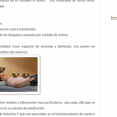
abitan en él también lo estén.
Los resultados se harán notar
gar.
In
o.
scuros y poco transitados.
do los bloqueos causados por estados de ánimo.
nalidad crear espacios de armonía y bienestar, nos ponen en
ositivo del universo.
en sonidos y vibraciones muy particulares, una onda alfa que es
tá en un estado de meditación.
e linfocitos T que son esenciales en el funcionamiento de nuestro