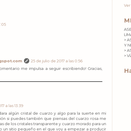
Ver
M
7:05
AS
LIM
> A
Y N
> A
> V
gspot.com
25 de julio de 2017 a las 0:56
comentario me impulsa a seguir escribiendo! Gracias,
Ha
017 a las 13:39
a algún cristal de cuarzo y algo para la suerte en mi
cción si puedes también que piensas del cuarzo rosa me
s de los cristales transparente y cuarzo morado para un
to un sitio pequeño en el que voy a empezar a producir