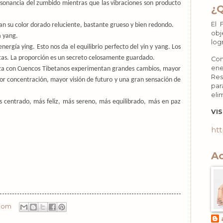
resonancia del zumbido mientras que las vibraciones son producto
¿
El 
gan su color dorado reluciente, bastante grueso y bien redondo.
obj
a yang.
log
energía ying.
Esto nos da el equilibrio perfecto del yin y yang. L
os
tas.
La proporción es un secreto celosamente guardado.
Con
ene
za con Cuencos Tibetanos experimentan grandes cambios, mayor
Res
or concentración, mayor visión de futuro y una gran sensación de
par
eli
ás centrado, más feliz, más sereno, más equilibrado, más en paz
VIS
htt
Ac
.com