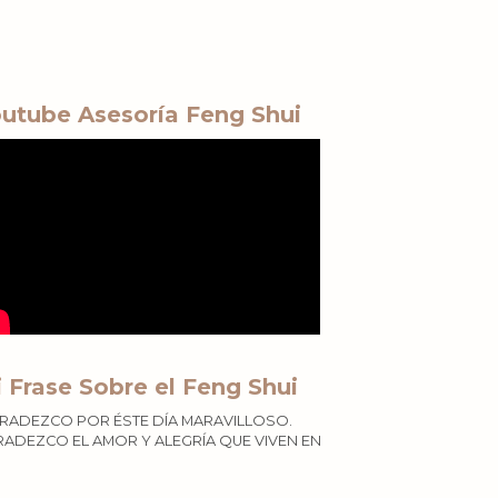
utube Asesoría Feng Shui
 Frase Sobre el Feng Shui
RADEZCO POR ÉSTE DÍA MARAVILLOSO.
ADEZCO EL AMOR Y ALEGRÍA QUE VIVEN EN