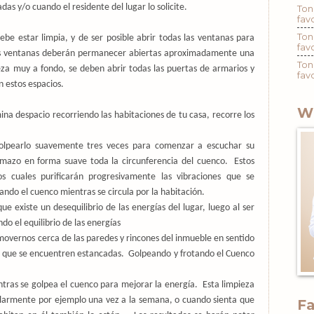
as y/o cuando el residente del lugar lo solicite.
Ton
fav
Ton
ebe estar limpia, y de ser posible abrir todas las ventanas
para
fav
 Las ventanas deberán permanecer abiertas aproximadamente una
Ton
za muy a fondo, se deben abrir todas las puertas de armarios y
fav
n estos espacios.
W
na despacio recorriendo las habitaciones de tu casa, recorre los
 golpearlo suavemente tres veces para comenzar a escuchar su
 mazo en forma suave toda la circunferencia del cuenco.
Estos
os cuales purificarán progresivamente las vibraciones que se
ndo el cuenco mientras se circula por la habitación.
 existe un desequilibrio de las energías del lugar, luego al ser
o el equilibrio de las energías
movernos cerca de las paredes y rincones del inmueble en sentido
s que se encuentren estancadas.
Golpeando y frotando el Cuenco
ntras se golpea el cuenco para mejorar la energía.
Esta limpieza
ularmente por ejemplo una vez a la semana, o cuando sienta que
F