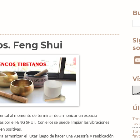
Bu
Sí
s. Feng Shui
so
Vi
Úl
ntal al momento de terminar de armonizar un espacio
Ton
das por el FENG SHUI.
Con ellos se puede limpiar las vibraciones
fav
en positivas.
Ton
fav
ara armonizar el lugar luego de hacer una Asesoría y reubicación