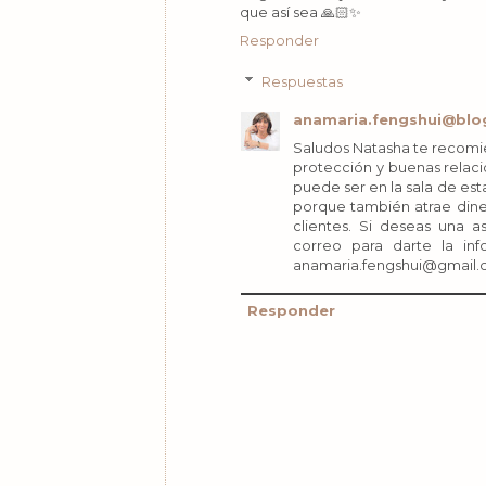
que así sea 🙏🏻✨
Responder
Respuestas
anamaria.fengshui@blo
Saludos Natasha te recomie
protección y buenas relac
puede ser en la sala de es
porque también atrae diner
clientes. Si deseas una 
correo para darte la in
anamaria.fengshui@gmail.co
Responder