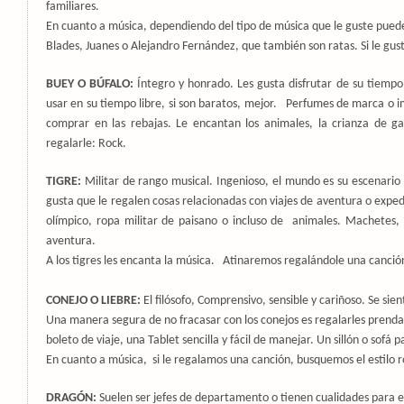
familiares.
En cuanto a música, dependiendo del tipo de música que le guste puede
Blades, Juanes o Alejandro Fernández, que también son ratas. Si le gust
BUEY O BÚFALO:
Íntegro y honrado. Les gusta disfrutar de su tiempo
usar en su tiempo libre, si son baratos, mejor.
Perfumes de marca o i
comprar en las rebajas. Le encantan los animales, la crianza de ga
regalarle: Rock.
TIGRE:
Militar de rango musical. Ingenioso, el mundo es su escenario 
gusta que le regalen cosas relacionadas con viajes de aventura o expe
olímpico, ropa militar de paisano o incluso de
animales. Machetes, 
aventura.
A los tigres les encanta la música.
Atinaremos regalándole una canció
CONEJO O LIEBRE:
El filósofo, Comprensivo, sensible y cariñoso. Se sien
Una manera segura de no fracasar con los conejos es regalarles prenda
boleto de viaje, una Tablet sencilla y fácil de manejar. Un sillón o sofá p
En cuanto a música,
si le regalamos una canción, busquemos el estilo 
DRAGÓN:
Suelen ser jefes de departamento o tienen cualidades para ell