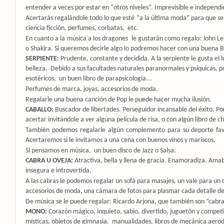
entender a veces por estar en “otros niveles”. Imprevisible e independi
Acertarás regalándole todo lo que esté “a la última moda” para que se 
ciencia ficción, perfumes, corbatas,
etc.
En cuanto a la música a los dragones
le gustarán como regalo: John L
o Shakira. Si queremos decirle algo lo podremos hacer con una buena 
SERPIENTE:
Prudente, constante y decidida. A la serpiente le gusta el l
belleza.
Debido a sus facultades naturales paranormales y psíquicas,
esotéricos,
un buen libro de parapsicología...
Perfumes de marca, joyas, accesorios de moda.
Regalarle una buena canción de Pop le puede hacer mucha ilusión.
CABALLO:
Buscador de libertades. Perseguidor incansable del éxito. P
acertar invitándole a ver alguna película de risa, o con algún libro de c
También podemos regalarle algún complemento para su deporte favo
Acertaremos si le invitamos a una cena con buenos vinos y mariscos.
Si pensamos en música,
un buen disco de Jazz o Salsa.
CABRA U OVEJA:
Atractiva, bella y llena de gracia. Enamoradiza. Amab
insegura e introvertida.
A las cabras le podemos regalar un sofá para masajes, un vale para un 
accesorios de moda, una cámara de fotos para plasmar cada detalle del
De música se le puede regalar: Ricardo Arjona, que también son “cabra
MONO:
Corazón mágico, inquieto, sabio, divertido, juguetón y competi
místicas, objetos de gimnasia,
manualidades, libros de mecánica aerodi