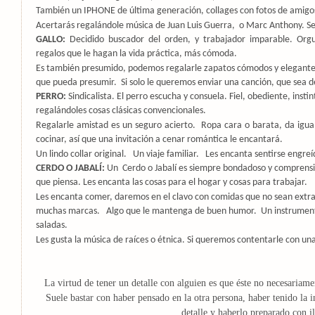
También un IPHONE de última generación, collages con fotos de amigo
Acertarás regalándole música de Juan Luis Guerra,
o Marc Anthony. Se
GALLO:
Decidido buscador del orden, y trabajador imparable. Orgul
regalos que le hagan la vida práctica, más cómoda.
Es también presumido, podemos regalarle zapatos cómodos y elegantes, 
que pueda presumir.
Si solo le queremos enviar una canción, que sea d
PERRO:
Sindicalista. El perro escucha y consuela. Fiel, obediente, insti
regalándoles cosas clásicas convencionales.
Regalarle amistad es un seguro acierto.
Ropa cara o barata, da igu
cocinar, así que una invitación a cenar romántica le encantará.
Un lindo collar original.
Un viaje familiar.
Les encanta sentirse engreí
CERDO O JABALÍ:
Un
Cerdo o Jabalí es siempre bondadoso y comprensiv
que piensa. Les encanta las cosas para el hogar y cosas para trabajar.
Les encanta comer, daremos en el clavo con comidas que no sean extr
muchas marcas.
Algo que le mantenga de buen humor.
Un instrument
saladas.
Les gusta la música de raíces o étnica. Si queremos contentarle con un
La virtud de tener un detalle con alguien es que éste no necesariame
Suele bastar con haber pensado en la otra persona, haber tenido la i
detalle y haberlo preparado con i