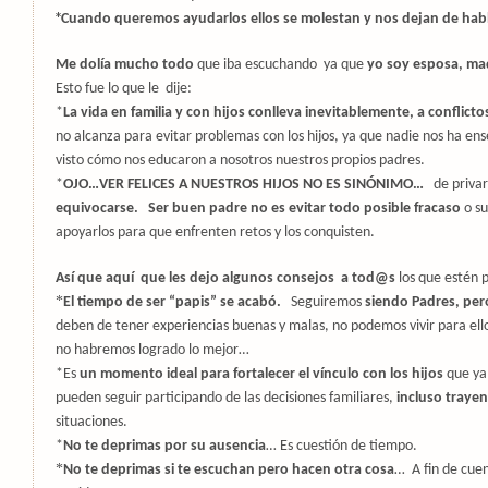
*
Cuando queremos ayudarlos ellos se molestan y nos dejan de ha
Me dolía mucho todo
que iba escuchando
ya que
yo soy esposa, ma
Esto fue lo que le
dije:
*
La vida en familia y con hijos conlleva inevitablemente, a conflicto
no alcanza para evitar problemas con los hijos, ya que nadie nos ha en
visto cómo nos educaron a nosotros nuestros propios padres.
*
OJO…VER FELICES A NUESTROS HIJOS NO ES SINÓNIMO…
de priva
equivocarse.
Ser buen padre no es evitar todo posible fracaso
o su
apoyarlos para que enfrenten retos y los conquisten.
Así que aquí
que les dejo algunos consejos
a tod@s
los que estén 
*
El tiempo de ser “papis” se acabó.
Seguiremos
siendo Padres, per
deben de tener experiencias buenas y malas, no podemos vivir para el
no habremos logrado lo mejor…
*Es
un momento ideal para fortalecer el vínculo con los hijos
que ya 
pueden seguir participando de las decisiones familiares,
incluso traye
situaciones.
*
No te deprimas por su ausencia
… Es cuestión de tiempo.
*
No te deprimas si te escuchan pero hacen otra cosa
…
A fin de cue