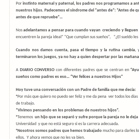
Por
instinto maternal y paternal, los padres nos programamos a ant
nuestros hijos. Padecemos el síndrome del “antes de”: “Antes de qu
antes de que repruebe”…
Nos
adelantamos a pensar para cuando vayan
creciendo y lleguen 
encuentren la pareja ideal” “Que cumplan sus sueños”,
“¿El sueldo le
Cuando nos damos cuenta, pasa el tiempo y la rutina cambia
, 
terminaron los juegos, ya no hay a quien despertar por las mañanas
A
DIARIO CONVERSO
con diferentes padres que se centran en
“Ayud
sueños como padres es eso… “Ver felices a nuestros Hijos”
Hoy tuve una conversación con un Padre de familia que me decía:
*
Por más que quiero no puedo ser feliz y me da pena
ver todos los días
de trabajo.
“Vivimos pensando en los problemas de nuestros hijos”.
*
Tenemos
un hijo que se separó y sufre porque la pareja no le deja 
Universidad
y que no está seguro si es la carrera adecuada.
*
Nosotros somos padres que hemos trabajado
mucho para darles lo
ellos.
Y ahora vemos que no les va bien.