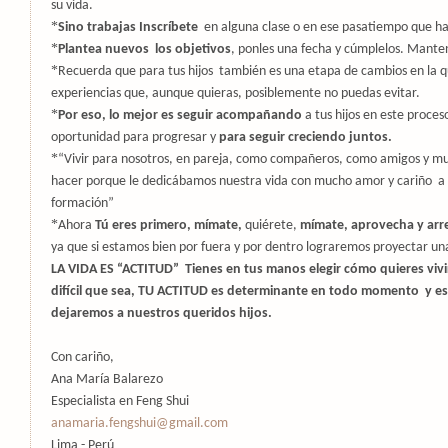
su vida.
*
Sino trabajas Inscríbete
en alguna clase o en ese pasatiempo que h
*
Plantea nuevos
los objetivos
, ponles una fecha y cúmplelos. Mant
*
Recuerda que para tus hijos
también es una etapa de cambios en la 
experiencias que, aunque quieras, posiblemente no puedas evitar.
*
Por eso, lo mejor es seguir acompañando
a tus hijos en este proce
oportunidad para progresar y
para seguir creciendo juntos.
*
“Vivir para nosotros, en pareja, como compañeros, como amigos y m
hacer porque le dedicábamos nuestra vida con mucho amor y cariño
a
formación”
*
Ahora
Tú eres primero, mímate,
quiérete,
mímate, aprovecha y arre
ya que si estamos bien por fuera y por dentro lograremos proyectar un
LA VIDA ES “ACTITUD”
Tienes en tus manos elegir cómo quieres vivi
difícil que sea, TU ACTITUD es determinante en todo momento
y e
dejaremos a nuestros queridos hijos.
Con cariño,
Ana María Balarezo
Especialista en Feng Shui
anamaria.fengshui@gmail.com
Lima - Perú