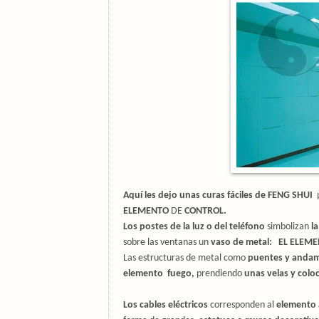
Aquí les dejo unas curas fáciles de FENG SHUI
p
ELEMENTO
DE
CONTROL.
Los postes de la luz o del teléfono
simbolizan
l
sobre las ventanas un
vaso de metal:
EL ELEME
Las estructuras de metal como
puentes y andam
elemento
fuego,
prendiendo
unas velas y coloc
Los cables eléctricos
corresponden al
elemento 