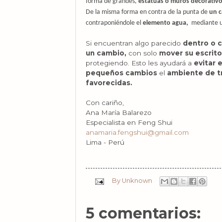
forma de grandes,
estatuas o muros decorativo
De la misma forma en contra de la punta de
un c
contraponiéndole el
elemento agua,
mediante 
Si encuentran algo parecido
dentro o c
un cambio,
con solo
mover su escrito
protegiendo. Esto les ayudará a
evitar
e
pequeños cambios
el
ambiente de t
favorecidas.
Con cariño,
Ana María Balarezo
Especialista en Feng Shui
anamaria.fengshui@gmail.com
Lima - Perú
By
Unknown
5 comentarios: