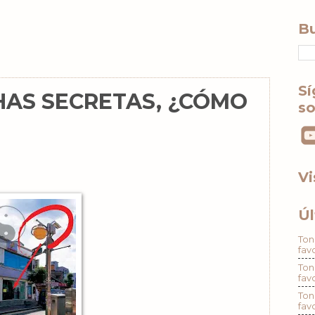
Bu
Sí
CHAS SECRETAS, ¿CÓMO
so
Vi
Úl
Ton
fav
Ton
fav
Ton
fav