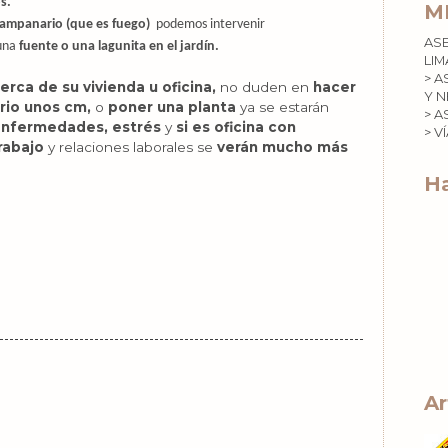
s.
M
ampanario (que es fuego)
podemos intervenir
AS
una
fuente o una lagunita en el jardín.
LIM
> A
erca de su vivienda u oficina,
no duden en
hacer
Y N
rio unos cm,
o
poner una planta
ya se estarán
> A
nfermedades, estrés
y
si es oficina con
> V
rabajo
y relaciones laborales se
verán mucho más
Ha
Ar