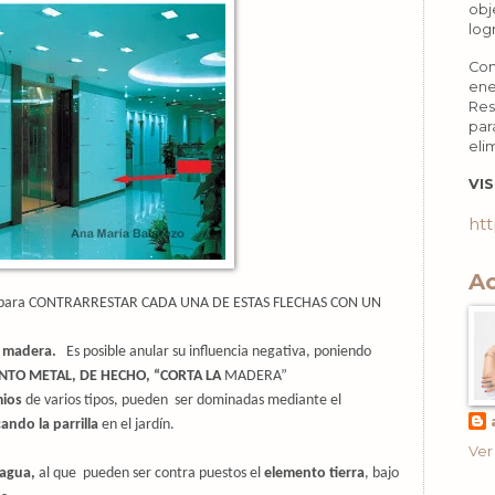
obj
log
Con
ene
Res
par
eli
VIS
htt
Ac
ara CONTRARRESTAR CADA UNA DE ESTAS FLECHAS CON UN
a madera.
Es posible anular su influencia negativa, poniendo
NTO METAL, DE HECHO, “CORTA LA
MADERA”
ios
de varios tipos, pueden
ser dominadas mediante el
ando la parrilla
en el jardín.
Ver
agua,
al que
pueden ser contra puestos el
elemento tierra
, bajo