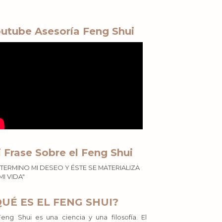
utube Asesoría Feng Shui
 Frase Sobre el Feng Shui
TERMINO MI DESEO Y ÉSTE SE MATERIALIZA
MI VIDA"
QUÉ ES EL FENG SHUI?
Feng Shui es una ciencia y una filosofía. El