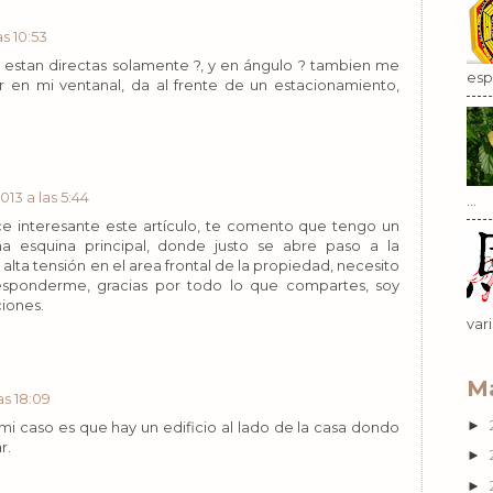
s 10:53
o estan directas solamente ?, y en ángulo ? tambien me
esp.
 en mi ventanal, da al frente de un estacionamiento,
13 a las 5:44
...
e interesante este artículo, te comento que tengo un
 esquina principal, donde justo se abre paso a la
lta tensión en el area frontal de la propiedad, necesito
esponderme, gracias por todo lo que compartes, soy
iones.
var
Ma
as 18:09
►
 mi caso es que hay un edificio al lado de la casa dondo
r.
►
►