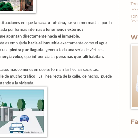
Ton
fav
Ton
fav
 situaciones en que la
casa u oficina,
se ven mermadas por la
ada por formas internas o
fenómenos externos
W
que
apuntan
directamente
hacia el inmueble.
ésta es empujada
hacia el inmueble
exactamente como el agua
ra una
piedra puntiaguda,
genera toda una seria de vértices.
nergía veloz,
que
influencia
las
personas que
allí habitan.
 casos más comunes en que se forman las flechas secretas.
lle de
mucho tráfico.
La línea recta de la calle, de hecho,
puede
ando a la vivienda.
F