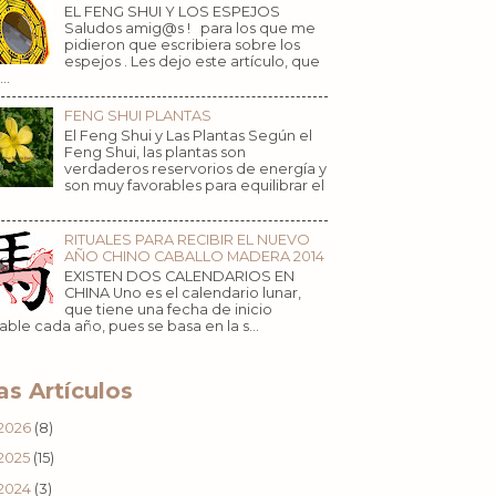
EL FENG SHUI Y LOS ESPEJOS
Saludos amig@s ! para los que me
pidieron que escribiera sobre los
espejos . Les dejo este artículo, que
..
FENG SHUI PLANTAS
El Feng Shui y Las Plantas Según el
Feng Shui, las plantas son
verdaderos reservorios de energía y
son muy favorables para equilibrar el
RITUALES PARA RECIBIR EL NUEVO
AÑO CHINO CABALLO MADERA 2014
EXISTEN DOS CALENDARIOS EN
CHINA Uno es el calendario lunar,
que tiene una fecha de inicio
iable cada año, pues se basa en la s...
s Artículos
2026
(8)
2025
(15)
2024
(3)