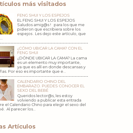
tículos más visitados
FENG SHUI Y LOS ESPEJOS
EL FENG SHUI Y LOS ESPEJOS
Saludos amig@s ! para los que me
pidieron que escribiera sobre los
espejos . Les dejo este artículo, que
..
¿CÓMO UBICAR LA CAMA? CON EL
FENG SHUI
¿DÓNDE UBICAR LA CAMA? La cama
es un elemento muy importante,
ya que es allí en donde descansas y
ñas. Por eso es importante que e...
CALENDARIO CHINO DEL
EMBARAZO. PUEDES CONOCER EL
SEXO DEL BEBÉ
Queridos lector@s, les estoy
volviendo a publicar esta entrada
re el Calendario Chino para elegir el sexo del
é. Al parecer los...
s Artículos