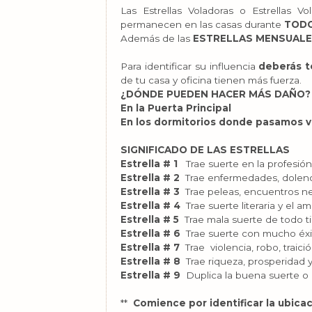
Las Estrellas Voladoras o Estrellas Vol
permanecen en las casas durante
TODO
Además de las
ESTRELLAS MENSUALE
Para identificar su influencia
deberás t
de tu casa y oficina tienen más fuerza.
¿DÓNDE PUEDEN HACER MÁS DAÑO?
En la Puerta Principal
En los dormitorios donde pasamos va
SIGNIFICADO DE LAS ESTRELLAS
Estrella # 1
Trae suerte en la profesió
Estrella # 2
Trae enfermedades, dolenci
Estrella # 3
Trae peleas, encuentros neg
Estrella # 4
Trae suerte literaria y el am
Estrella # 5
Trae mala suerte de todo ti
Estrella # 6
Trae suerte con mucho éxi
Estrella # 7
Trae violencia, robo, traició
Estrella # 8
Trae riqueza, prosperidad y
Estrella # 9
Duplica la buena suerte o ma
**
Comience por identificar la ubicac