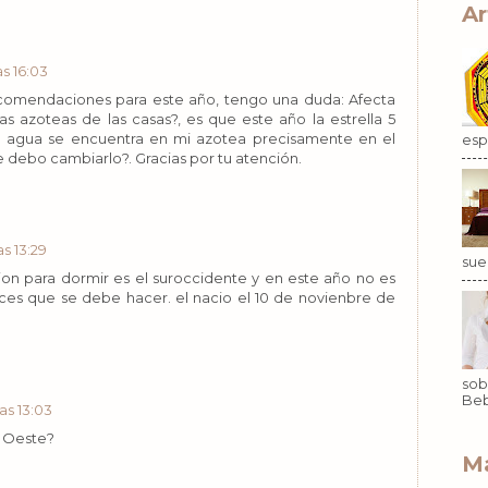
Ar
as 16:03
recomendaciones para este año, tengo una duda: Afecta
s azoteas de las casas?, es que este año la estrella 5
de agua se encuentra en mi azotea precisamente en el
esp.
e debo cambiarlo?. Gracias por tu atención.
s 13:29
sue
cion para dormir es el suroccidente y en este año no es
es que se debe hacer. el nacio el 10 de novienbre de
sob
Beb
as 13:03
l Oeste?
Ma