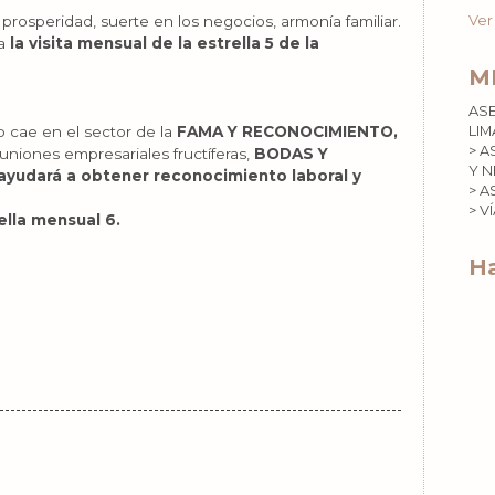
, prosperidad, suerte en los negocios, armonía familiar.
Ver
a
la visita mensual de la estrella 5 de la
M
AS
 cae en el sector de la
FAMA Y RECONOCIMIENTO,
LIM
> A
 uniones empresariales fructíferas,
BODAS Y
Y N
ayudará a obtener reconocimiento laboral y
> A
> V
rella mensual 6.
Ha