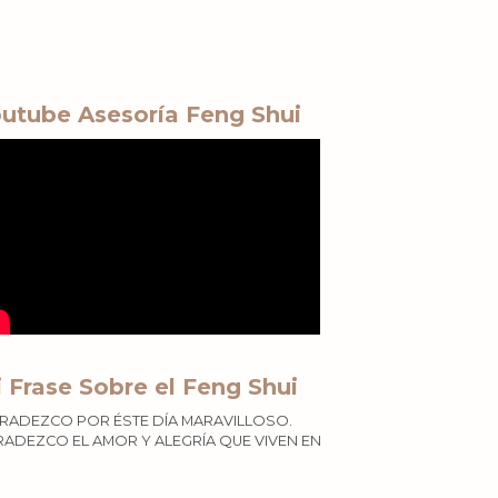
utube Asesoría Feng Shui
 Frase Sobre el Feng Shui
RADEZCO POR ÉSTE DÍA MARAVILLOSO.
ADEZCO EL AMOR Y ALEGRÍA QUE VIVEN EN