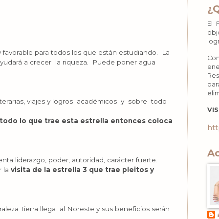
¿
El 
obj
log
favorable para todos los que están estudiando. La
Con
n ayudará a crecer la riqueza. Puede poner agua
ene
Res
par
eli
s literarias, viajes y logros académicos y sobre todo
VIS
todo lo que trae esta estrella entonces coloca
htt
Ac
enta liderazgo, poder, autoridad, carácter fuerte.
r la
visita de la estrella 3 que trae pleitos y
aleza Tierra llega al Noreste y sus beneficios serán