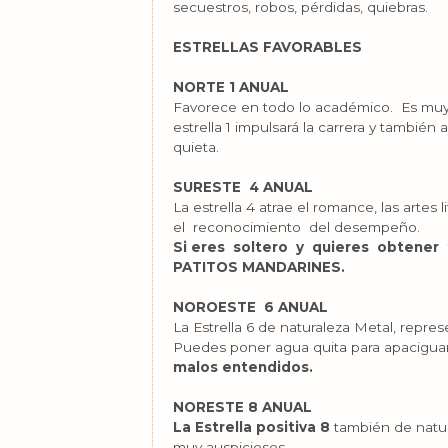
secuestros, robos, pérdidas, quiebras.
ESTRELLAS FAVORABLES
NORTE 1 ANUAL
Favorece en todo lo académico. Es muy 
estrella 1 impulsará la carrera y tambié
quieta.
SURESTE 4 ANUAL
La estrella 4 atrae el romance, las arte
el reconocimiento del desempeño.
Si eres soltero y quieres obtener 
PATITOS MANDARINES.
NOROESTE 6 ANUAL
La Estrella 6 de naturaleza Metal, repres
Puedes poner agua quita para apacigua
malos entendidos.
NORESTE 8 ANUAL
La Estrella positiva 8
también de natur
muy auspiciosos.