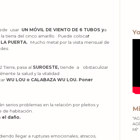
uede usar
UN MÓVIL DE VIENTO DE 6 TUBOS y
a
Yo
 la tierra del cinco amarillo. Puede coloca
r
LA PUERTA.
Mucho metal por la visita mensual de
ades.
2 Tierra, pasa al
SUROESTE,
tiende a obstaculizar
ente la salud y la vitalidad.
car
WU LOU o CALABAZA WU LOU. Poner
 serios problemas en la relación por pleitos y
Mi
e de habitación.
 el daño.
"AG
AGR
MÍ"
endo llegar a rupturas emocionales, atracos,