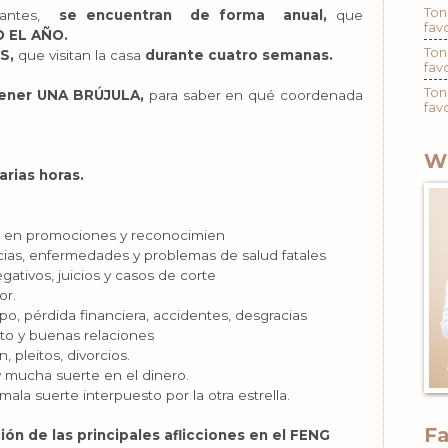
Ton
antes,
se encuentran de forma anual,
que
fav
 EL AÑO.
Ton
S,
que visitan la casa
durante cuatro semanas.
fav
Ton
ener UNA BRÚJULA,
para saber en qué coordenada
fav
W
rias horas.
n en promociones y reconocimien
as, enfermedades y problemas de salud fatales
ativos, juicios y casos de corte
or.
po, pérdida financiera, accidentes, desgracias
to y buenas relaciones
n, pleitos, divorcios.
 mucha suerte en el dinero.
la suerte interpuesto por la otra estrella.
F
ión de las principales aflicciones en el FENG