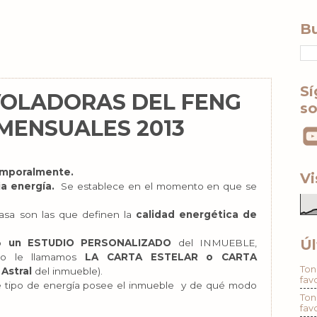
Bu
Sí
VOLADORAS DEL FENG
so
 MENSUALES 2013
emporalmente.
Vi
a energía.
Se establece en el momento en que se
casa son las que definen la
calidad energética de
Úl
do
un ESTUDIO PERSONALIZADO
del INMUEBLE,
sto le llamamos
LA CARTA ESTELAR o CARTA
Ton
 Astral
del inmueble).
fav
é tipo de energía posee el inmueble y de qué modo
Ton
fav