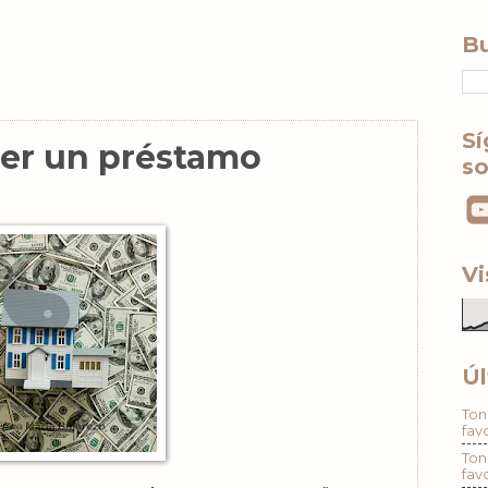
Bu
Sí
ner un préstamo
so
Vi
Úl
Ton
fav
Ton
fav