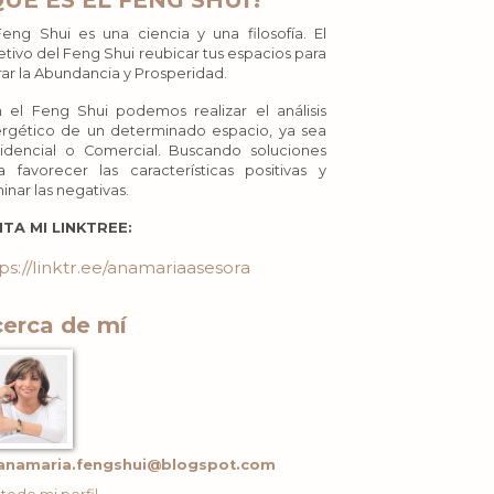
QUÉ ES EL FENG SHUI?
Feng Shui es una ciencia y una filosofía. El
etivo del Feng Shui reubicar tus espacios para
rar la Abundancia y Prosperidad.
 el Feng Shui podemos realizar el análisis
rgético de un determinado espacio, ya sea
idencial o Comercial. Buscando soluciones
a favorecer las características positivas y
minar las negativas.
ITA MI LINKTREE:
ps://linktr.ee/anamariaasesora
erca de mí
anamaria.fengshui@blogspot.com