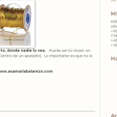
Ver
M
AS
LIM
> A
Y N
> A
> V
eto, donde nadie lo vea.
Puede ser tu closet, en
a (Dentro de un aparador). Lo importante es que no lo
Ha
ww.anamariabalarezo.com
Ar