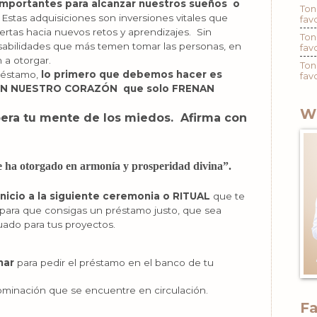
mportantes para alcanzar nuestros sueños o
Ton
Estas adquisiciones son inversiones vitales que
fav
ertas hacia nuevos retos y aprendizajes. Sin
Ton
sabilidades que más temen tomar las personas, en
fav
 a otorgar.
Ton
préstamo,
lo primero que debemos hacer es
fav
 EN NUESTRO CORAZÓN que solo FRENAN
W
ibera tu mente de los miedos. Afirma con
e ha otorgado en armonía y prosperidad divina”.
nicio a la siguiente ceremonia o RITUAL
que te
 para que consigas un préstamo justo, que sea
uado para tus proyectos.
nar
para pedir el préstamo en el banco de tu
minación que se encuentre en circulación.
F