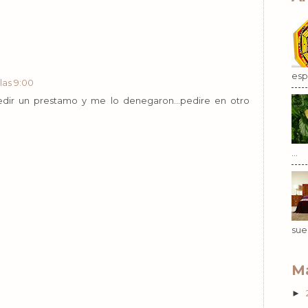
esp.
las 9:00
pedir un prestamo y me lo denegaron...pedire en otro
...
sue
Ma
►