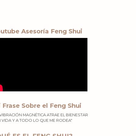
utube Asesoría Feng Shui
 Frase Sobre el Feng Shui
 VIBRACIÓN MAGNÉTICA ATRAE EL BIENESTAR
I VIDA Y A TODO LO QUE ME RODEA"