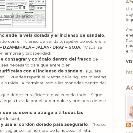
¿
El 
obj
log
Con
ene
ciende la vela dorada y el incienso de sándalo.
Res
ado con el incienso de sándalo, repitiendo sobre ella
par
– DZAMBHALA – JALAN- DRAY – SOJA.
Visualiza
eli
en armonía y prosperidad.
 consagrar y colócalo dentro del frasco
de
VIS
 sea necesario para que entre bien.
urifícalas con el incienso de sándalo.
(Quiere
htt
nso). Puedes repetir el Mantra de la riqueza mientras
 tu vida. Al terminar, arroja las monedas dentro del
Ac
, que debe ser suficiente para cubrirlo todo. Sigue
 llega a tu vida por el poder dulce y próspero de ese
a que su esencia atraiga a ti todas las
l frasco).
a y usa el cordón dorado para asegurarlo
. Realiza
nsagrar con el número de la riqueza infinita.