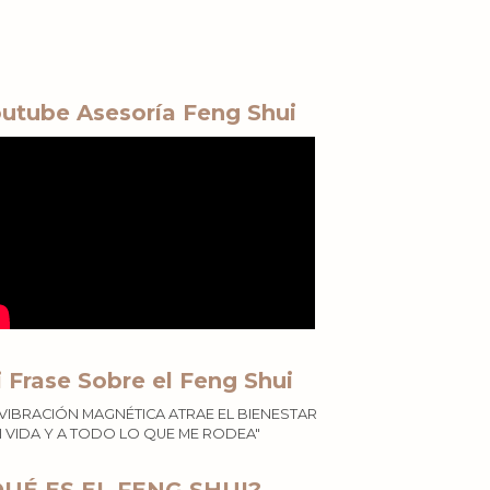
utube Asesoría Feng Shui
 Frase Sobre el Feng Shui
 VIBRACIÓN MAGNÉTICA ATRAE EL BIENESTAR
I VIDA Y A TODO LO QUE ME RODEA"