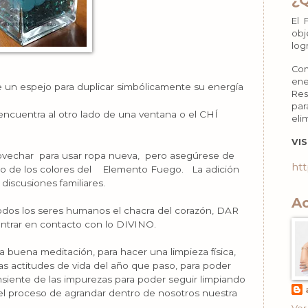
¿
El 
obj
log
Con
ene
 un espejo para duplicar simbólicamente su energía
Res
par
ncuentra al otro lado de una ventana o el CHÍ
eli
VIS
echar para usar ropa nueva, pero asegúrese de
htt
 uno de los colores del Elemento Fuego. La adición
discusiones familiares.
Ac
todos los seres humanos el chacra del corazón, DAR
trar en contacto con lo DIVINO.
 buena meditación, para hacer una limpieza física,
las actitudes de vida del año que paso, para poder
siente de las impurezas para poder seguir limpiando
n el proceso de agrandar dentro de nosotros nuestra