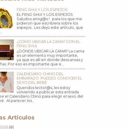
FENG SHUI Y LOS ESPEJOS
EL FENG SHUI Y LOS ESPEJOS
Saludos amig@s ! para los que me
pidieron que escribiera sobre los
espejos . Les dejo este artículo, que
..
¿CÓMO UBICAR LA CAMA? CON EL
FENG SHUI
¿DÓNDE UBICAR LA CAMA? La cama
es un elemento muy importante,
ya que es allí en donde descansas y
ñas. Por eso es importante que e...
CALENDARIO CHINO DEL
EMBARAZO. PUEDES CONOCER EL
SEXO DEL BEBÉ
Queridos lector@s, les estoy
volviendo a publicar esta entrada
re el Calendario Chino para elegir el sexo del
é. Al parecer los...
s Artículos
2026
(8)