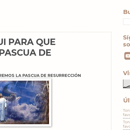
Bu
Sí
UI PARA QUE
so
 PASCUA DE
Vi
BREMOS LA PASCUA DE RESURRECCIÓN
Úl
Ton
fav
Ton
fav