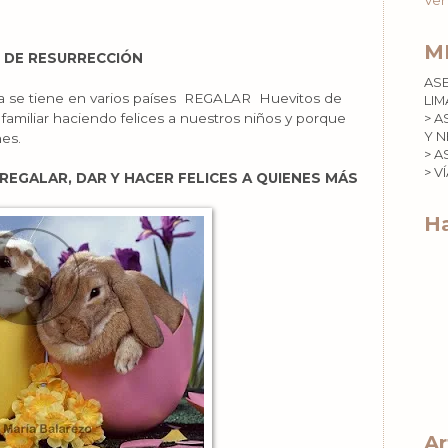
Ver
M
 DE RESURRECCIÓN
AS
a se tiene en varios países REGALAR Huevitos de
LIM
amiliar haciendo felices a nuestros niños y porque
> A
Y N
nes.
> A
> V
E REGALAR, DAR Y HACER FELICES A QUIENES MÁS
Ha
Ar