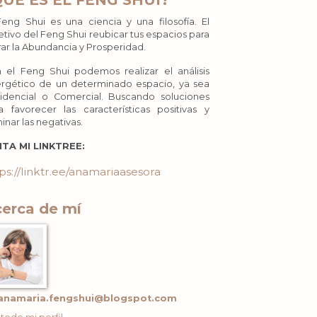
QUÉ ES EL FENG SHUI?
Feng Shui es una ciencia y una filosofía. El
etivo del Feng Shui reubicar tus espacios para
rar la Abundancia y Prosperidad.
 el Feng Shui podemos realizar el análisis
rgético de un determinado espacio, ya sea
idencial o Comercial. Buscando soluciones
a favorecer las características positivas y
minar las negativas.
ITA MI LINKTREE:
ps://linktr.ee/anamariaasesora
erca de mí
anamaria.fengshui@blogspot.com