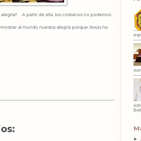
alegría!! A partir de ella, los cristianos no podemos
emostrar al mundo nuestra alegría porque Jesús ha
esp.
sue
sob
Beb
os:
Ma
►