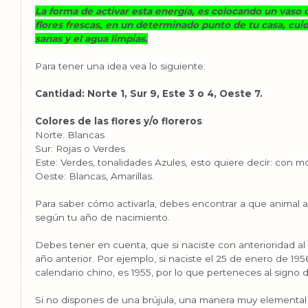
La forma de activar esta energía, es colocando un vaso o
flores frescas, en un determinado punto de tu casa, cui
sanas y el agua limpias.
Para tener una idea vea lo siguiente:
Cantidad: Norte 1, Sur 9, Este 3 o 4, Oeste 7.
Colores de las flores y/o floreros
:
Norte: Blancas
Sur: Rojas o Verdes
Este: Verdes, tonalidades Azules, esto quiere decir: con mor
Oeste: Blancas, Amarillas.
Para saber cómo activarla, debes encontrar a que animal 
según tu año de nacimiento.
Debes tener en cuenta, que si naciste con anterioridad al
año anterior. Por ejemplo, si naciste el 25 de enero de 19
calendario chino, es 1955, por lo que perteneces al signo 
Si no dispones de una brújula, una manera muy elemental 