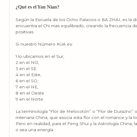
¿Qué es el Yan Nian?
Según la Escuela de los Ocho Palacios o BA ZHAI, es la 
encuentra el Chi mas equilibrado, creando la frecuencia d
positivas.
Si nuestro Número KUA es:
1 lo ubicamos en el Sur,
2 en el NO,
3 en el SE
4 en el Este,
6 en el SO,
7 en el NE,
8 en el Oeste
9 en el Norte.
La terminología “Flor de Melocotón” o “Flor de Durazno” o
milenaria China, que asocia esta flor con el romance y la l
Pero en realidad, para el Feng Shui y la Astrología China, l
o sea una energía.