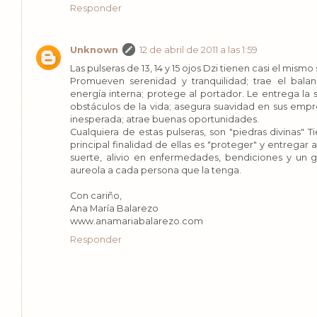
Responder
Unknown
12 de abril de 2011 a las 1:59
Las pulseras de 13, 14 y 15 ojos Dzi tienen casi el mismo 
Promueven serenidad y tranquilidad; trae el balan
energía interna; protege al portador. Le entrega la s
obstáculos de la vida; asegura suavidad en sus emp
inesperada; atrae buenas oportunidades.
Cualquiera de estas pulseras, son "piedras divinas" T
principal finalidad de ellas es "proteger" y entregar
suerte, alivio en enfermedades, bendiciones y un 
aureola a cada persona que la tenga.
Con cariño,
Ana María Balarezo
www.anamariabalarezo.com
Responder